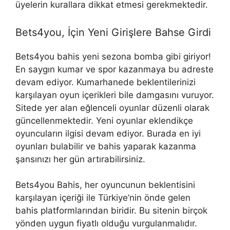
üyelerin kurallara dikkat etmesi gerekmektedir.
Bets4you, İçin Yeni Girişlere Bahse Girdi
Bets4you bahis yeni sezona bomba gibi giriyor!
En saygın kumar ve spor kazanmaya bu adreste
devam ediyor. Kumarhanede beklentilerinizi
karşılayan oyun içerikleri bile damgasını vuruyor.
Sitede yer alan eğlenceli oyunlar düzenli olarak
güncellenmektedir. Yeni oyunlar eklendikçe
oyuncuların ilgisi devam ediyor. Burada en iyi
oyunları bulabilir ve bahis yaparak kazanma
şansınızı her gün artırabilirsiniz.
Bets4you Bahis, her oyuncunun beklentisini
karşılayan içeriği ile Türkiye’nin önde gelen
bahis platformlarından biridir. Bu sitenin birçok
yönden uygun fiyatlı olduğu vurgulanmalıdır.