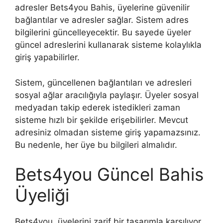
adresler Bets4you Bahis, üyelerine güvenilir
bağlantılar ve adresler sağlar. Sistem adres
bilgilerini güncelleyecektir. Bu sayede üyeler
güncel adreslerini kullanarak sisteme kolaylıkla
giriş yapabilirler.
Sistem, güncellenen bağlantıları ve adresleri
sosyal ağlar aracılığıyla paylaşır. Üyeler sosyal
medyadan takip ederek istedikleri zaman
sisteme hızlı bir şekilde erişebilirler. Mevcut
adresiniz olmadan sisteme giriş yapamazsınız.
Bu nedenle, her üye bu bilgileri almalıdır.
Bets4you Güncel Bahis
Üyeliği
Bets4you, üyelerini zarif bir tasarımla karşılıyor.