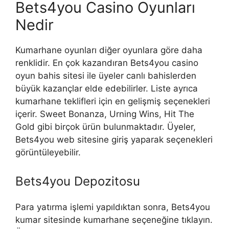
Bets4you Casino Oyunları
Nedir
Kumarhane oyunları diğer oyunlara göre daha
renklidir. En çok kazandıran Bets4you casino
oyun bahis sitesi ile üyeler canlı bahislerden
büyük kazançlar elde edebilirler. Liste ayrıca
kumarhane teklifleri için en gelişmiş seçenekleri
içerir. Sweet Bonanza, Urning Wins, Hit The
Gold gibi birçok ürün bulunmaktadır. Üyeler,
Bets4you web sitesine giriş yaparak seçenekleri
görüntüleyebilir.
Bets4you Depozitosu
Para yatırma işlemi yapıldıktan sonra, Bets4you
kumar sitesinde kumarhane seçeneğine tıklayın.