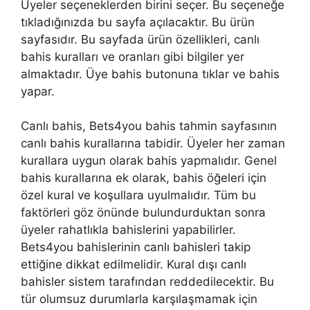
Üyeler seçeneklerden birini seçer. Bu seçeneğe
tıkladığınızda bu sayfa açılacaktır. Bu ürün
sayfasıdır. Bu sayfada ürün özellikleri, canlı
bahis kuralları ve oranları gibi bilgiler yer
almaktadır. Üye bahis butonuna tıklar ve bahis
yapar.
Canlı bahis, Bets4you bahis tahmin sayfasının
canlı bahis kurallarına tabidir. Üyeler her zaman
kurallara uygun olarak bahis yapmalıdır. Genel
bahis kurallarına ek olarak, bahis öğeleri için
özel kural ve koşullara uyulmalıdır. Tüm bu
faktörleri göz önünde bulundurduktan sonra
üyeler rahatlıkla bahislerini yapabilirler.
Bets4you bahislerinin canlı bahisleri takip
ettiğine dikkat edilmelidir. Kural dışı canlı
bahisler sistem tarafından reddedilecektir. Bu
tür olumsuz durumlarla karşılaşmamak için