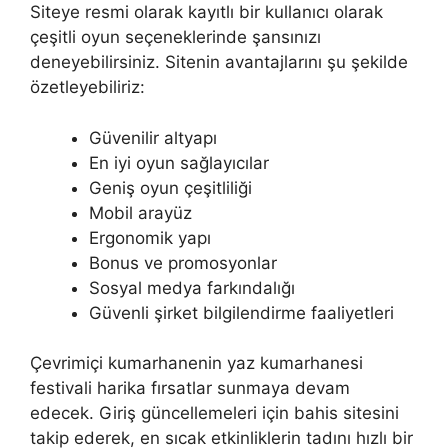
Siteye resmi olarak kayıtlı bir kullanıcı olarak
çeşitli oyun seçeneklerinde şansınızı
deneyebilirsiniz. Sitenin avantajlarını şu şekilde
özetleyebiliriz:
Güvenilir altyapı
En iyi oyun sağlayıcılar
Geniş oyun çeşitliliği
Mobil arayüz
Ergonomik yapı
Bonus ve promosyonlar
Sosyal medya farkındalığı
Güvenli şirket bilgilendirme faaliyetleri
Çevrimiçi kumarhanenin yaz kumarhanesi
festivali harika fırsatlar sunmaya devam
edecek. Giriş güncellemeleri için bahis sitesini
takip ederek, en sıcak etkinliklerin tadını hızlı bir