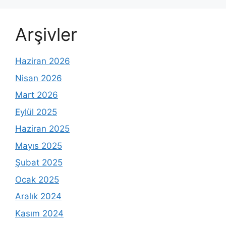
Arşivler
Haziran 2026
Nisan 2026
Mart 2026
Eylül 2025
Haziran 2025
Mayıs 2025
Şubat 2025
Ocak 2025
Aralık 2024
Kasım 2024