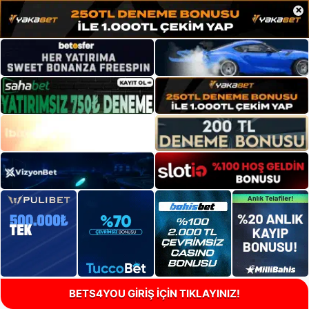
×
BETS4YOU GİRİŞ İÇİN TIKLAYINIZ!