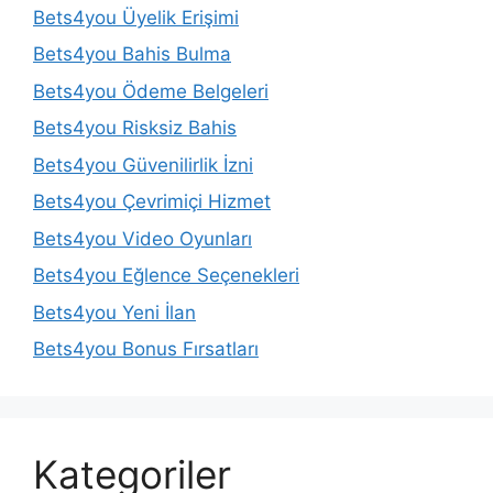
Bets4you Üyelik Erişimi
Bets4you Bahis Bulma
Bets4you Ödeme Belgeleri
Bets4you Risksiz Bahis
Bets4you Güvenilirlik İzni
Bets4you Çevrimiçi Hizmet
Bets4you Video Oyunları
Bets4you Eğlence Seçenekleri
Bets4you Yeni İlan
Bets4you Bonus Fırsatları
Kategoriler