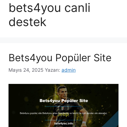
bets4you canli
destek
Bets4you Popüler Site
Mayıs 24, 2025
Yazarı:
admin