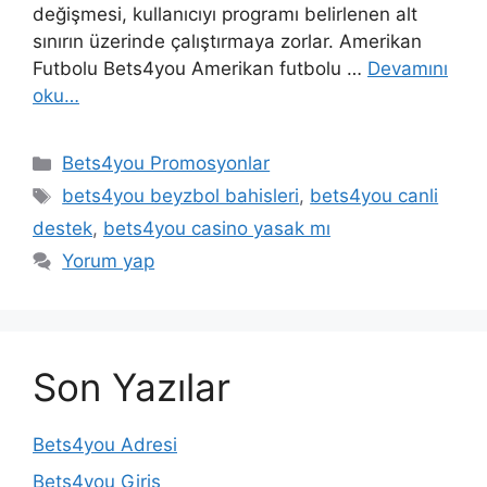
değişmesi, kullanıcıyı programı belirlenen alt
sınırın üzerinde çalıştırmaya zorlar. Amerikan
Futbolu Bets4you Amerikan futbolu …
Devamını
oku…
Kategoriler
Bets4you Promosyonlar
Etiketler
bets4you beyzbol bahisleri
,
bets4you canli
destek
,
bets4you casino yasak mı
Yorum yap
Son Yazılar
Bets4you Adresi
Bets4you Giriş