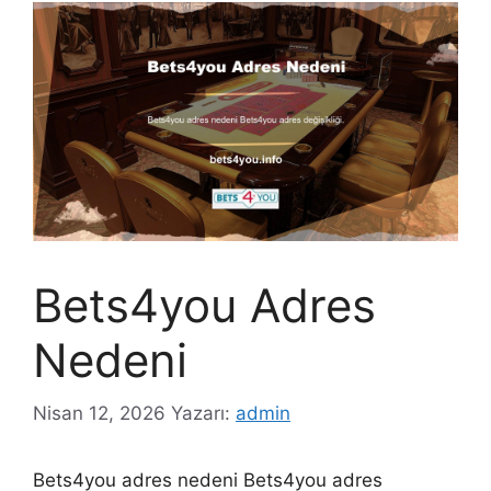
Bets4you Adres
Nedeni
Nisan 12, 2026
Yazarı:
admin
Bets4you adres nedeni Bets4you adres