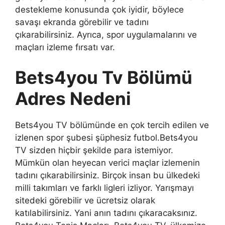
destekleme konusunda çok iyidir, böylece
savaşı ekranda görebilir ve tadını
çıkarabilirsiniz. Ayrıca, spor uygulamalarını ve
maçları izleme fırsatı var.
Bets4you Tv Bölümü
Adres Nedeni
Bets4you TV bölümünde en çok tercih edilen ve
izlenen spor şubesi şüphesiz futbol.Bets4you
TV sizden hiçbir şekilde para istemiyor.
Mümkün olan heyecan verici maçlar izlemenin
tadını çıkarabilirsiniz. Birçok insan bu ülkedeki
milli takımları ve farklı ligleri izliyor. Yarışmayı
sitedeki görebilir ve ücretsiz olarak
katılabilirsiniz. Yani anın tadını çıkaracaksınız.