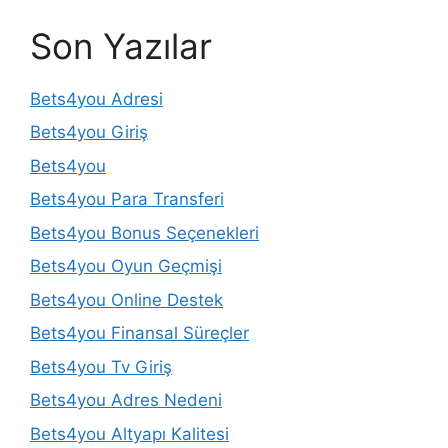
Son Yazılar
Bets4you Adresi
Bets4you Giriş
Bets4you
Bets4you Para Transferi
Bets4you Bonus Seçenekleri
Bets4you Oyun Geçmişi
Bets4you Online Destek
Bets4you Finansal Süreçler
Bets4you Tv Giriş
Bets4you Adres Nedeni
Bets4you Altyapı Kalitesi