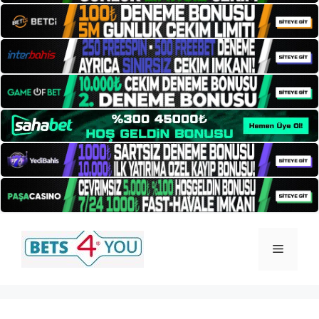
İçeriğe
atla
Menü