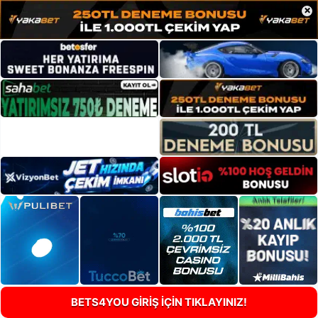
×
BETS4YOU GİRİŞ İÇİN TIKLAYINIZ!