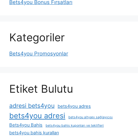
Bets4you Bonus Fırsatları
Kategoriler
Bets4you Promosyonlar
Etiket Bulutu
adresi bets4you
bets4you adres
bets4you adresi
bets4you altyapı sağlayıcısı
Bets4you Bahis
bets4you bahis kuponları ve teklifleri
bets4you bahis kuralları