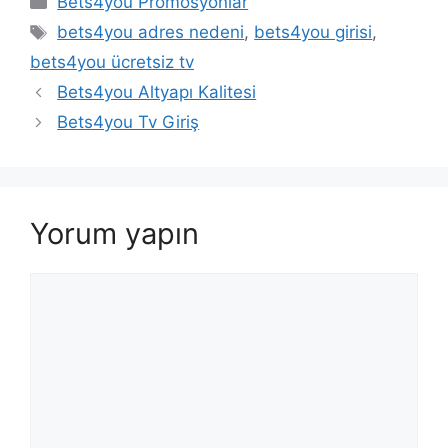
Bets4you Promosyonlar
Etiketler
bets4you adres nedeni
,
bets4you girisi
,
bets4you ücretsiz tv
Bets4you Altyapı Kalitesi
Bets4you Tv Giriş
Yorum yapın
Yorum