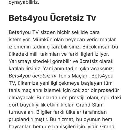
oynayabiliriz.
Bets4you Ücretsiz Tv
Bets4you TV sizden hiçbir şekilde para
istemiyor. Mümkün olan heyecan verici maçlar
izlemenin tadını çıkarabilirsiniz. Birçok insan bu
ülkedeki milli takımları ve farklı ligleri izliyor.
Yarışmayı sitedeki görebilir ve ücretsiz olarak
katılabilirsiniz. Yani anın tadını çıkaracaksınız.
Bets4you ücretsiz tv
Tenis Maçları. Bets4you
TV, ülkemize yeni ilgi çekmeye başlayan tüm
tenis maçlarını izlemek için çok zor bir prosedür
olmayacak. Bunlardan en prestijli olanı, spordaki
dört büyük yıllık etkinlik olan Grand Slam
turnuvaları. Bilgiler farklı ülkeler tarafından
gruplandırılmıştır. Bu hizmet, bu oyunun hem
hayranları hem de bahisçileri için iyidir. Grand