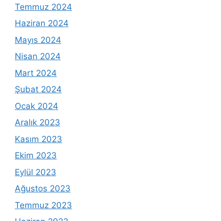
Temmuz 2024
Haziran 2024
Mayıs 2024
Nisan 2024
Mart 2024
Şubat 2024
Ocak 2024
Aralık 2023
Kasım 2023
Ekim 2023
Eylül 2023
Ağustos 2023
Temmuz 2023