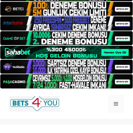
İçeriğe
atla
Menü