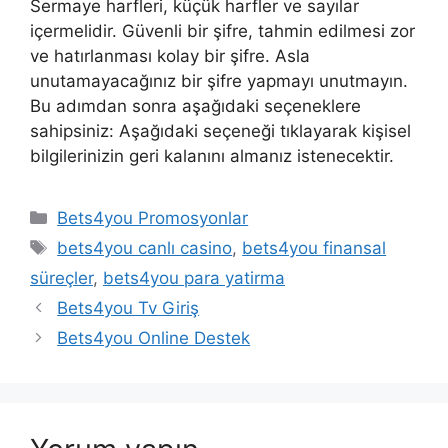
Sermaye harfleri, küçük harfler ve sayılar
içermelidir. Güvenli bir şifre, tahmin edilmesi zor
ve hatırlanması kolay bir şifre. Asla
unutamayacağınız bir şifre yapmayı unutmayın.
Bu adımdan sonra aşağıdaki seçeneklere
sahipsiniz: Aşağıdaki seçeneği tıklayarak kişisel
bilgilerinizin geri kalanını almanız istenecektir.
Kategoriler
Bets4you Promosyonlar
Etiketler
bets4you canlı casino
,
bets4you finansal
süreçler
,
bets4you para yatirma
Bets4you Tv Giriş
Bets4you Online Destek