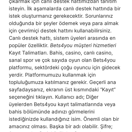
çıkarmak için canlı destek hattımızdan tanıtım
isteyin. İlk aşamalarda canlı destek hattında bir
istek oluşturmanız gerekecektir. Sorunlarınız
olduğunda bir şeyler ödemek veya para almak
için çevrimiçi destek hattını kullanabilirsiniz.
Canlı destek hattı, sistem üyeleri arasında en
popüler özelliktir.
Bets4you müşteri hizmetleri
Kayıt Talimatları. Bahis, casino, canlı casino,
sanal spor ve çok sayıda oyun olan Bets4you
platformu, sektördeki çoğu oyuncu için gidecek
yerdir. Platformumuzu kullanmak için
topluluğumuza katılmanız gerekir. Geçerli ana
sayfadaysanız, ekranın üst kısmındaki “Kayıt”
seçeneğini tıklayın. Kullanıcı adı; Diğer
üyelerden Bets4you kayıt talimatlarında veya
bahis bölümünde adınızı görmelerini
istediğinizde kullandığınız isim. Önemli olan bir
amacınız olması. Başka bir adı olabilir. Şifre;