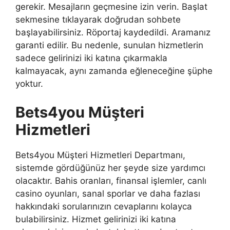
gerekir. Mesajların geçmesine izin verin. Başlat
sekmesine tıklayarak doğrudan sohbete
başlayabilirsiniz. Röportaj kaydedildi. Aramanız
garanti edilir. Bu nedenle, sunulan hizmetlerin
sadece gelirinizi iki katına çıkarmakla
kalmayacak, aynı zamanda eğleneceğine şüphe
yoktur.
Bets4you Müşteri
Hizmetleri
Bets4you Müşteri Hizmetleri Departmanı,
sistemde gördüğünüz her şeyde size yardımcı
olacaktır. Bahis oranları, finansal işlemler, canlı
casino oyunları, sanal sporlar ve daha fazlası
hakkındaki sorularınızın cevaplarını kolayca
bulabilirsiniz. Hizmet gelirinizi iki katına