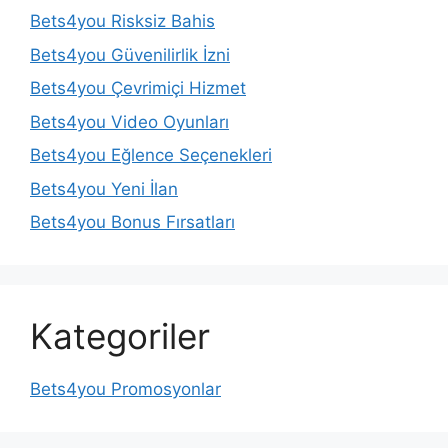
Bets4you Risksiz Bahis
Bets4you Güvenilirlik İzni
Bets4you Çevrimiçi Hizmet
Bets4you Video Oyunları
Bets4you Eğlence Seçenekleri
Bets4you Yeni İlan
Bets4you Bonus Fırsatları
Kategoriler
Bets4you Promosyonlar