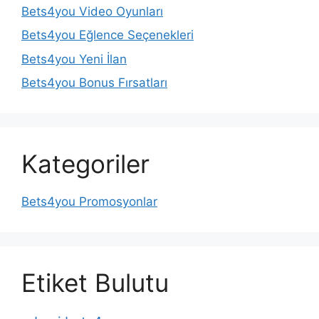
Bets4you Video Oyunları
Bets4you Eğlence Seçenekleri
Bets4you Yeni İlan
Bets4you Bonus Fırsatları
Kategoriler
Bets4you Promosyonlar
Etiket Bulutu