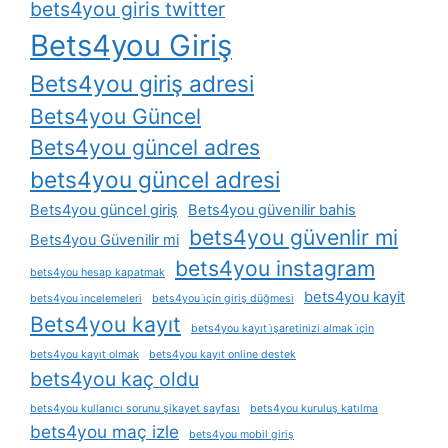
bets4you giris twitter
Bets4you Giriş
Bets4you giriş adresi
Bets4you Güncel
Bets4you güncel adres
bets4you güncel adresi
Bets4you güncel giriş
Bets4you güvenilir bahis
bets4you güvenlir mi
Bets4you Güvenilir mi
bets4you instagram
bets4you hesap kapatmak
bets4you kayit
bets4you i̇ncelemeleri
bets4you i̇çin giriş düğmesi
Bets4you kayıt
bets4you kayıt i̇şaretinizi almak i̇çin
bets4you kayıt olmak
bets4you kayıt online destek
bets4you kaç oldu
bets4you kullanıcı sorunu şikayet sayfası
bets4you kuruluş katılma
bets4you maç izle
bets4you mobil giriş