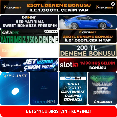
×
BETS4YOU GİRİŞ İÇİN TIKLAYINIZ!