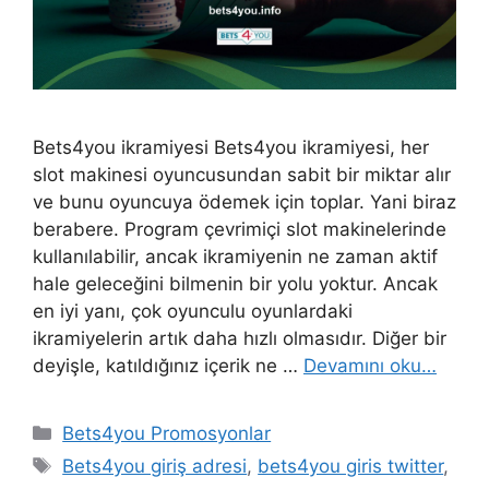
Bets4you ikramiyesi Bets4you ikramiyesi, her
slot makinesi oyuncusundan sabit bir miktar alır
ve bunu oyuncuya ödemek için toplar. Yani biraz
berabere. Program çevrimiçi slot makinelerinde
kullanılabilir, ancak ikramiyenin ne zaman aktif
hale geleceğini bilmenin bir yolu yoktur. Ancak
en iyi yanı, çok oyunculu oyunlardaki
ikramiyelerin artık daha hızlı olmasıdır. Diğer bir
deyişle, katıldığınız içerik ne …
Devamını oku…
Kategoriler
Bets4you Promosyonlar
Etiketler
Bets4you giriş adresi
,
bets4you giris twitter
,