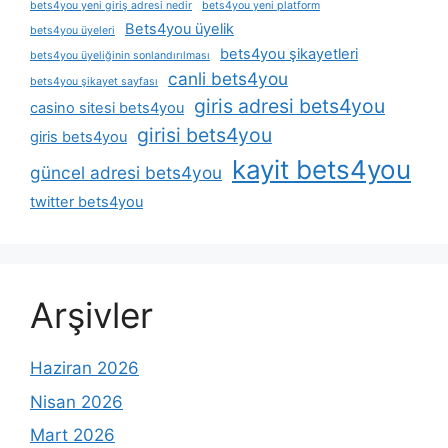
bets4you yeni giriş adresi nedir
bets4you yeni platform
Bets4you üyelik
bets4you üyeleri
bets4you şikayetleri
bets4you üyeliğinin sonlandırılması
canli bets4you
bets4you şikayet sayfası
giris adresi bets4you
casino sitesi bets4you
girisi bets4you
giris bets4you
kayit bets4you
güncel adresi bets4you
twitter bets4you
Arşivler
Haziran 2026
Nisan 2026
Mart 2026