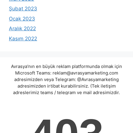
Şubat 2023
Ocak 2023
Aralık 2022
Kasım 2022
Avrasya'nın en büyük reklam platformunda olmak için
Microsoft Teams:
reklam@avrasyamarketing.com
adresimizden veya Telegram: @Avrasyamarketing
adresimizden irtibat kurabilirsiniz. (Tek iletişim
adreslerimiz teams / telegram ve mail adresimizdir.
Harici hiçbir iletişim adresimiz bulunmamaktadır.
Lütfen itibar etmeyiniz.) Türkiye yasalarına göre 7258
sayılı kanun uyarınca yasa dışı bahis oynamanın
cezaları mevcuttur. Şu an bulunduğunuz site hiç bir
şekilde illegal bahis oyunları oynatmıyor ve oynamaya
aracı olmuyordur.
santosbetting
|
roxannecasino
|