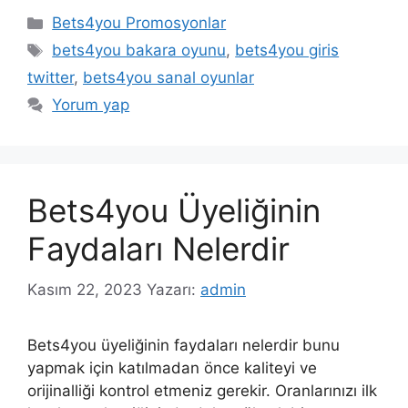
Kategoriler
Bets4you Promosyonlar
Etiketler
bets4you bakara oyunu
,
bets4you giris
twitter
,
bets4you sanal oyunlar
Yorum yap
Bets4you Üyeliğinin
Faydaları Nelerdir
Kasım 22, 2023
Yazarı:
admin
Bets4you üyeliğinin faydaları nelerdir bunu
yapmak için katılmadan önce kaliteyi ve
orijinalliği kontrol etmeniz gerekir. Oranlarınızı ilk