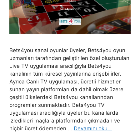
Bets4you sanal oyunlar üyeler, Bets4you oyun
uzmanları tarafından geliştirilen özel oluşturulan
Live TV uygulaması aracılığıyla Bets4you
kanalının tüm küresel yayınlarına erişebilirler.
Ayrıca Canlı TV uygulaması, ücretli hizmetler
sunan yayın platformları da dahil olmak üzere
çeşitli ülkelerdeki Bets4you kanallarından
programlar sunmaktadır. Bets4you TV
uygulaması aracılığıyla üyeler bu kanallarda
izledikleri maçlara platformdan çıkmadan ve
hiçbir ücret ödemeden …
Devamını oku…