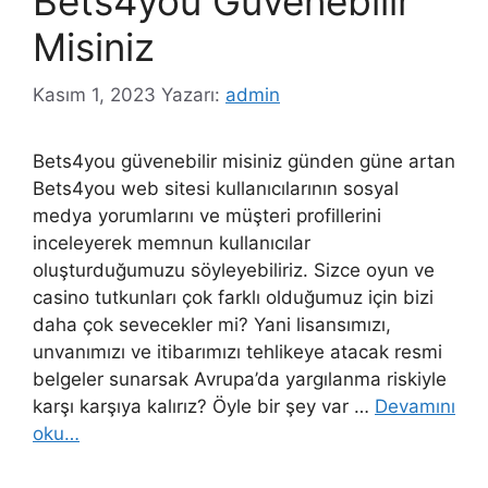
Bets4you Güvenebilir
Misiniz
Kasım 1, 2023
Yazarı:
admin
Bets4you güvenebilir misiniz günden güne artan
Bets4you web sitesi kullanıcılarının sosyal
medya yorumlarını ve müşteri profillerini
inceleyerek memnun kullanıcılar
oluşturduğumuzu söyleyebiliriz. Sizce oyun ve
casino tutkunları çok farklı olduğumuz için bizi
daha çok sevecekler mi? Yani lisansımızı,
unvanımızı ve itibarımızı tehlikeye atacak resmi
belgeler sunarsak Avrupa’da yargılanma riskiyle
karşı karşıya kalırız? Öyle bir şey var …
Devamını
oku…