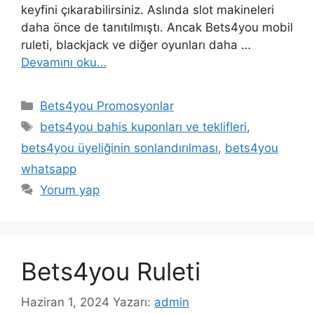
keyfini çıkarabilirsiniz. Aslında slot makineleri
daha önce de tanıtılmıştı. Ancak Bets4you mobil
ruleti, blackjack ve diğer oyunları daha …
Devamını oku…
Kategoriler
Bets4you Promosyonlar
Etiketler
bets4you bahis kuponları ve teklifleri
,
bets4you üyeliğinin sonlandırılması
,
bets4you
whatsapp
Yorum yap
Bets4you Ruleti
Haziran 1, 2024
Yazarı:
admin