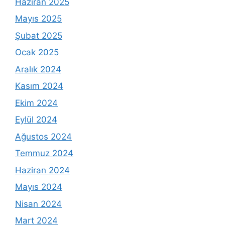
Haziran 2025
Mayıs 2025
Şubat 2025
Ocak 2025
Aralık 2024
Kasım 2024
Ekim 2024
Eylül 2024
Ağustos 2024
Temmuz 2024
Haziran 2024
Mayıs 2024
Nisan 2024
Mart 2024