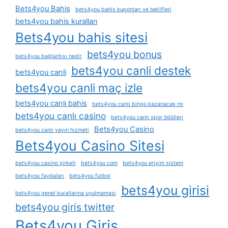
Bets4you Bahis
bets4you bahis kuponları ve teklifleri
bets4you bahis kuralları
Bets4you bahis sitesi
bets4you bonus
bets4you bağlantısı nedir
bets4you canli destek
bets4you canli
bets4you canli maç izle
bets4you canlı bahis
bets4you canlı bingo kazanacak mı
bets4you canlı casino
bets4you canlı spor ödülleri
Bets4you Casino
bets4you canlı yayın hizmeti
Bets4you Casino Sitesi
bets4you casino şirketi
bets4you com
bets4you erişim sistem
bets4you faydaları
bets4you futbol
bets4you girisi
bets4you genel kurallarına uyulmaması
bets4you giris twitter
Bets4you Giriş