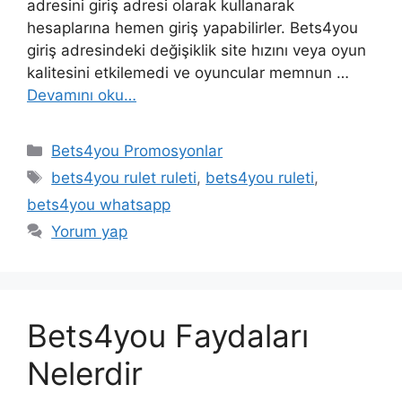
adresini giriş adresi olarak kullanarak
hesaplarına hemen giriş yapabilirler. Bets4you
giriş adresindeki değişiklik site hızını veya oyun
kalitesini etkilemedi ve oyuncular memnun …
Devamını oku…
Kategoriler
Bets4you Promosyonlar
Etiketler
bets4you rulet ruleti
,
bets4you ruleti
,
bets4you whatsapp
Yorum yap
Bets4you Faydaları
Nelerdir