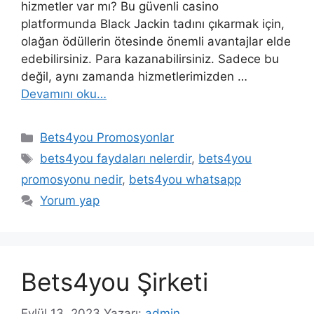
hizmetler var mı? Bu güvenli casino
platformunda Black Jackin tadını çıkarmak için,
olağan ödüllerin ötesinde önemli avantajlar elde
edebilirsiniz. Para kazanabilirsiniz. Sadece bu
değil, aynı zamanda hizmetlerimizden …
Devamını oku…
Kategoriler
Bets4you Promosyonlar
Etiketler
bets4you faydaları nelerdir
,
bets4you
promosyonu nedir
,
bets4you whatsapp
Yorum yap
Bets4you Şirketi
Eylül 13, 2023
Yazarı:
admin