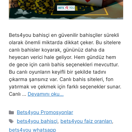
Bets4you bahisçi en güvenilir bahisçiler sürekli
olarak önemli miktarda dikkat çeker. Bu sitelere
canlı bahisler koyarak, gününüz daha da
heyecan verici hale geliyor. Hem gündüz hem
de gece için canlı bahis seçenekleri mevcuttur.
Bu canlı oyunların keyifli bir şekilde tadını
çıkarma şansınız var. Canlı bahis siteleri, fon
yatırmak ve çekmek için farklı seçenekler sunar.
Canlı …
Devamını oku…
Kategoriler
Bets4you Promosyonlar
Etiketler
bets4you bahisçi
,
bets4you faiz oranları
,
bets4you whatsapp