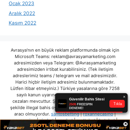
Ocak 2023
Aralık 2022
Kasım 2022
Avrasya'nın en büyük reklam platformunda olmak için
Microsoft Teams:
reklam@avrasyamarketing.com
adresimizden veya Telegram: @Avrasyamarketing
adresimizden irtibat kurabilirsiniz. (Tek iletişim
adreslerimiz teams / telegram ve mail adresimizdir.
Harici hiçbir iletişim adresimiz bulunmamaktadır.
Lütfen itibar etmeyiniz.) Türkiye yasalarına göre 7258
sayılı kanun uyarınca yasa dışı bahis oynamanın
cezaları mevcuttur. Şu an bulunduğunuz site hiç bir
şekilde illegal bahis oyunları oynatmıyor ve oynamaya
aracı olmuyordur.
santosbetting
|
roxannecasino
|
nevacasino
|
virabet
|
acarbet
|
mottobet
|
betobet
|
×
bilyoncu