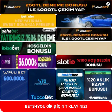
×
BETS4YOU GİRİŞ İÇİN TIKLAYINIZ!