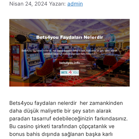
Nisan 24, 2024
Yazarı:
admin
Bets4you faydaları nelerdir her zamankinden
daha düşük maliyetle bir şey satın alarak
paradan tasarruf edebileceğinizin farkındasınız.
Bu casino şirketi tarafından çöpçatanlık ve
bonus bahis dışında sağlanan başka karlı