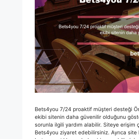
Bets4you 7/24 proaktif müşteri desteği Ö
ekibi sitenin daha güvenilir olduğunu göste
sorunla ilgili yardım alabilir. Siteye erişi
Bets4you ziyaret edebilirsiniz. Ayrıca si