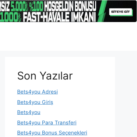
Son Yazılar
Bets4you Adresi
Bets4you Giriş
Bets4you
Bets4you Para Transferi
Bets4you Bonus Seçenekleri