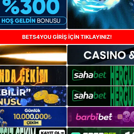
BETS4YOU GİRİŞ İÇİN TIKLAYINIZ!