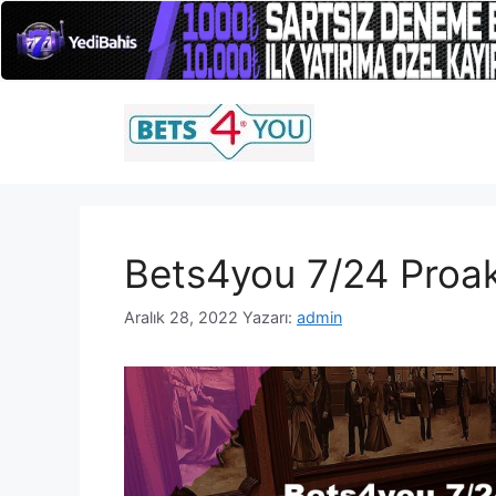
İçeriğe
atla
Bets4you 7/24 Proak
Aralık 28, 2022
Yazarı:
admin