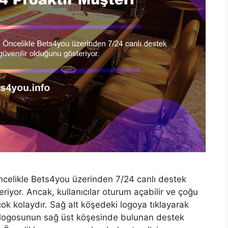
ncelikle Bets4you üzerinden 7/24 canlı destek
riyor. Ancak, kullanıcılar oturum açabilir ve çoğu
m çok kolaydır. Sağ alt köşedeki logoya tıklayarak
te logosunun sağ üst köşesinde bulunan destek