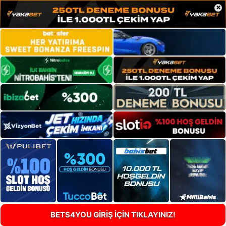
×
BETS4YOU GİRİŞ İÇİN TIKLAYINIZ!