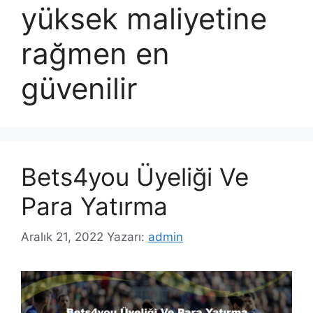
yüksek maliyetine
rağmen en
güvenilir
Bets4you Üyeliği Ve
Para Yatırma
Aralık 21, 2022
Yazarı:
admin