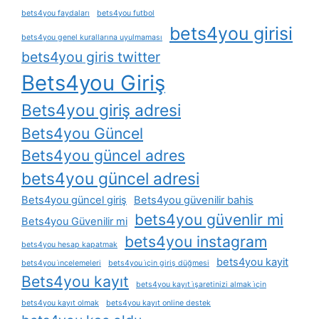
bets4you faydaları
bets4you futbol
bets4you girisi
bets4you genel kurallarına uyulmaması
bets4you giris twitter
Bets4you Giriş
Bets4you giriş adresi
Bets4you Güncel
Bets4you güncel adres
bets4you güncel adresi
Bets4you güncel giriş
Bets4you güvenilir bahis
bets4you güvenlir mi
Bets4you Güvenilir mi
bets4you instagram
bets4you hesap kapatmak
bets4you kayit
bets4you i̇ncelemeleri
bets4you i̇çin giriş düğmesi
Bets4you kayıt
bets4you kayıt i̇şaretinizi almak i̇çin
bets4you kayıt olmak
bets4you kayıt online destek