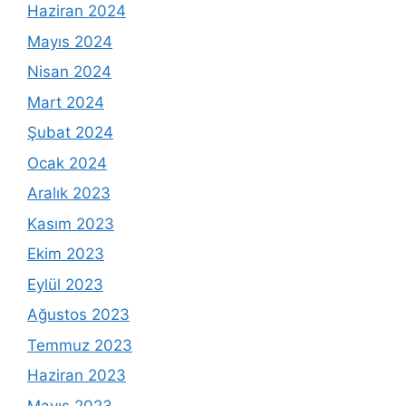
Haziran 2024
Mayıs 2024
Nisan 2024
Mart 2024
Şubat 2024
Ocak 2024
Aralık 2023
Kasım 2023
Ekim 2023
Eylül 2023
Ağustos 2023
Temmuz 2023
Haziran 2023
Mayıs 2023