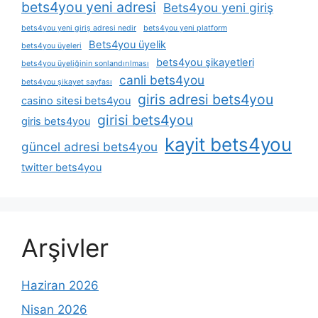
bets4you yeni adresi
Bets4you yeni giriş
bets4you yeni giriş adresi nedir
bets4you yeni platform
Bets4you üyelik
bets4you üyeleri
bets4you şikayetleri
bets4you üyeliğinin sonlandırılması
canli bets4you
bets4you şikayet sayfası
giris adresi bets4you
casino sitesi bets4you
girisi bets4you
giris bets4you
kayit bets4you
güncel adresi bets4you
twitter bets4you
Arşivler
Haziran 2026
Nisan 2026