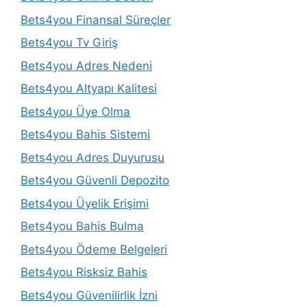
Bets4you Finansal Süreçler
Bets4you Tv Giriş
Bets4you Adres Nedeni
Bets4you Altyapı Kalitesi
Bets4you Üye Olma
Bets4you Bahis Sistemi
Bets4you Adres Duyurusu
Bets4you Güvenli Depozito
Bets4you Üyelik Erişimi
Bets4you Bahis Bulma
Bets4you Ödeme Belgeleri
Bets4you Risksiz Bahis
Bets4you Güvenilirlik İzni