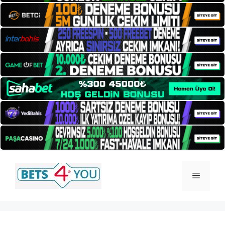
İçeriğe
atla
Menü