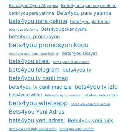
Bets4you Oyun Altyapısı
Bets4you oyun seçenekleri
Bets4you para yatırma
bets4you para yatirma
bets4you para çekme
bets4you platformu
Bets4you poker oyunu
bets4you platformu
bets4you promosyon
bets4you promosyon kodu
bets4you sikayet
bets4you ruleti canlı spor ödülleri
bets4you sitesi
bets4you slot makineleri
bets4you telegram
bets4you tv
bets4you tv canli maç
bets4you tv izle
bets4you tv canli maç izle
bets4you twitter
bets4you uygun oranlar
bets4you web platform
bets4you whatsapp
bets4you yasa dışı sunum
Bets4you Yeni Adres
bets4you yeni adresi
Bets4you yeni giriş
bets4you yeni giriş adresi nedir
bets4you yeni platform