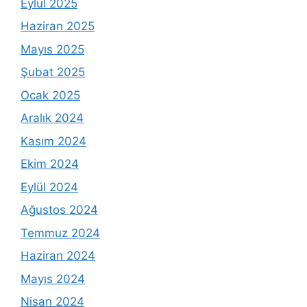
Eylül 2025
Haziran 2025
Mayıs 2025
Şubat 2025
Ocak 2025
Aralık 2024
Kasım 2024
Ekim 2024
Eylül 2024
Ağustos 2024
Temmuz 2024
Haziran 2024
Mayıs 2024
Nisan 2024