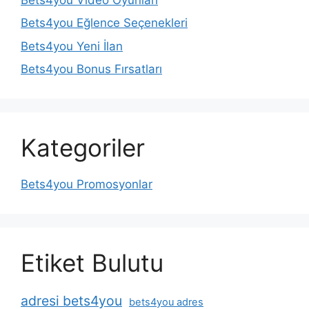
Bets4you Eğlence Seçenekleri
Bets4you Yeni İlan
Bets4you Bonus Fırsatları
Kategoriler
Bets4you Promosyonlar
Etiket Bulutu
adresi bets4you
bets4you adres