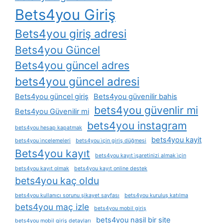
Bets4you Giriş
Bets4you giriş adresi
Bets4you Güncel
Bets4you güncel adres
bets4you güncel adresi
Bets4you güncel giriş
Bets4you güvenilir bahis
bets4you güvenlir mi
Bets4you Güvenilir mi
bets4you instagram
bets4you hesap kapatmak
bets4you kayit
bets4you i̇ncelemeleri
bets4you i̇çin giriş düğmesi
Bets4you kayıt
bets4you kayıt i̇şaretinizi almak i̇çin
bets4you kayıt olmak
bets4you kayıt online destek
bets4you kaç oldu
bets4you kullanıcı sorunu şikayet sayfası
bets4you kuruluş katılma
bets4you maç izle
bets4you mobil giriş
bets4you nasil bir site
bets4you mobil giriş detayları