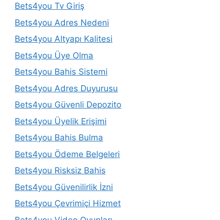
Bets4you Tv Giriş
Bets4you Adres Nedeni
Bets4you Altyapı Kalitesi
Bets4you Üye Olma
Bets4you Bahis Sistemi
Bets4you Adres Duyurusu
Bets4you Güvenli Depozito
Bets4you Üyelik Erişimi
Bets4you Bahis Bulma
Bets4you Ödeme Belgeleri
Bets4you Risksiz Bahis
Bets4you Güvenilirlik İzni
Bets4you Çevrimiçi Hizmet
Bets4you Video Oyunları