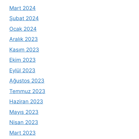
Mart 2024
Şubat 2024
Ocak 2024
Aralık 2023
Kasım 2023
Ekim 2023
Eylül 2023
Ağustos 2023
Temmuz 2023
Haziran 2023
Mayıs 2023
Nisan 2023
Mart 2023