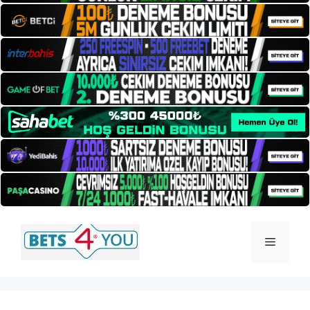
İçeriğe
atla
Menü