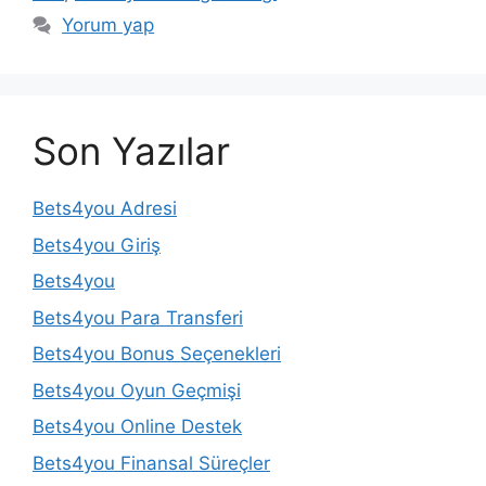
Yorum yap
Son Yazılar
Bets4you Adresi
Bets4you Giriş
Bets4you
Bets4you Para Transferi
Bets4you Bonus Seçenekleri
Bets4you Oyun Geçmişi
Bets4you Online Destek
Bets4you Finansal Süreçler