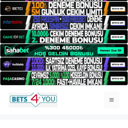
İçeriğe
atla
Menü