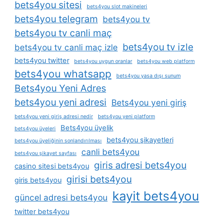
bets4you sitesi
bets4you slot makineleri
bets4you telegram
bets4you tv
bets4you tv canli maç
bets4you tv izle
bets4you tv canli maç izle
bets4you twitter
bets4you uygun oranlar
bets4you web platform
bets4you whatsapp
bets4you yasa dışı sunum
Bets4you Yeni Adres
bets4you yeni adresi
Bets4you yeni giriş
bets4you yeni giriş adresi nedir
bets4you yeni platform
Bets4you üyelik
bets4you üyeleri
bets4you şikayetleri
bets4you üyeliğinin sonlandırılması
canli bets4you
bets4you şikayet sayfası
giris adresi bets4you
casino sitesi bets4you
girisi bets4you
giris bets4you
kayit bets4you
güncel adresi bets4you
twitter bets4you