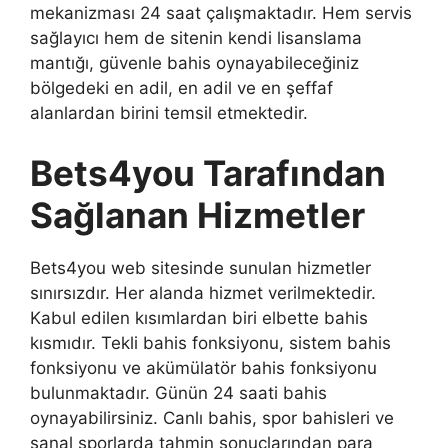
mekanizması 24 saat çalışmaktadır. Hem servis
sağlayıcı hem de sitenin kendi lisanslama
mantığı, güvenle bahis oynayabileceğiniz
bölgedeki en adil, en adil ve en şeffaf
alanlardan birini temsil etmektedir.
Bets4you Tarafından
Sağlanan Hizmetler
Bets4you web sitesinde sunulan hizmetler
sınırsızdır. Her alanda hizmet verilmektedir.
Kabul edilen kısımlardan biri elbette bahis
kısmıdır. Tekli bahis fonksiyonu, sistem bahis
fonksiyonu ve akümülatör bahis fonksiyonu
bulunmaktadır. Günün 24 saati bahis
oynayabilirsiniz. Canlı bahis, spor bahisleri ve
sanal sporlarda tahmin sonuçlarından para