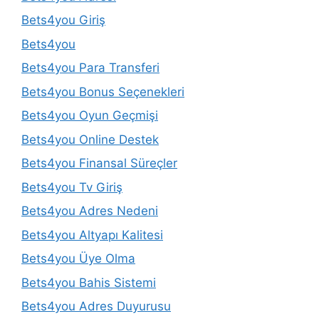
Bets4you Giriş
Bets4you
Bets4you Para Transferi
Bets4you Bonus Seçenekleri
Bets4you Oyun Geçmişi
Bets4you Online Destek
Bets4you Finansal Süreçler
Bets4you Tv Giriş
Bets4you Adres Nedeni
Bets4you Altyapı Kalitesi
Bets4you Üye Olma
Bets4you Bahis Sistemi
Bets4you Adres Duyurusu