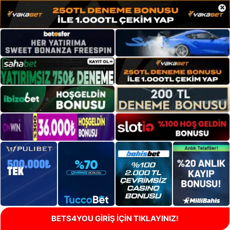
×
BETS4YOU GİRİŞ İÇİN TIKLAYINIZ!