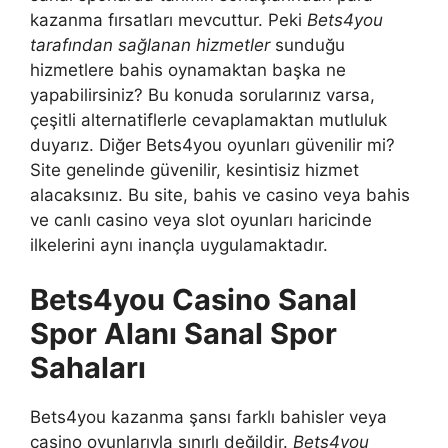
kazanma fırsatları mevcuttur. Peki
Bets4you
tarafından sağlanan hizmetler
sunduğu
hizmetlere bahis oynamaktan başka ne
yapabilirsiniz? Bu konuda sorularınız varsa,
çeşitli alternatiflerle cevaplamaktan mutluluk
duyarız. Diğer Bets4you oyunları güvenilir mi?
Site genelinde güvenilir, kesintisiz hizmet
alacaksınız. Bu site, bahis ve casino veya bahis
ve canlı casino veya slot oyunları haricinde
ilkelerini aynı inançla uygulamaktadır.
Bets4you Casino Sanal
Spor Alanı Sanal Spor
Sahaları
Bets4you kazanma şansı farklı bahisler veya
casino oyunlarıyla sınırlı değildir.
Bets4you