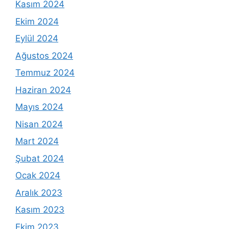
Kasım 2024
Ekim 2024
Eylül 2024
Ağustos 2024
Temmuz 2024
Haziran 2024
Mayıs 2024
Nisan 2024
Mart 2024
Şubat 2024
Ocak 2024
Aralık 2023
Kasım 2023
Ekim 2023