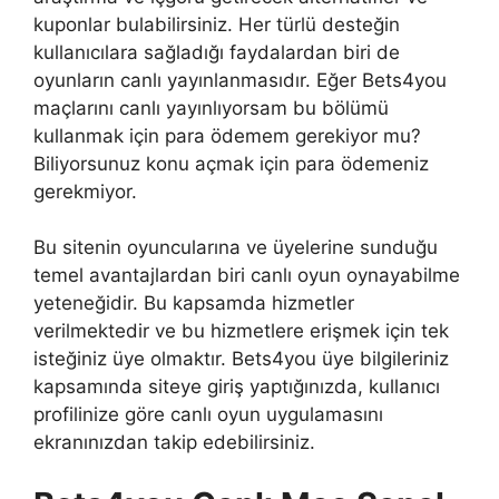
kuponlar bulabilirsiniz. Her türlü desteğin
kullanıcılara sağladığı faydalardan biri de
oyunların canlı yayınlanmasıdır. Eğer Bets4you
maçlarını canlı yayınlıyorsam bu bölümü
kullanmak için para ödemem gerekiyor mu?
Biliyorsunuz konu açmak için para ödemeniz
gerekmiyor.
Bu sitenin oyuncularına ve üyelerine sunduğu
temel avantajlardan biri canlı oyun oynayabilme
yeteneğidir. Bu kapsamda hizmetler
verilmektedir ve bu hizmetlere erişmek için tek
isteğiniz üye olmaktır. Bets4you üye bilgileriniz
kapsamında siteye giriş yaptığınızda, kullanıcı
profilinize göre canlı oyun uygulamasını
ekranınızdan takip edebilirsiniz.