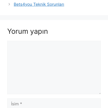
Bets4you Teknik Sorunları
Yorum yapın
Yorum
İsim