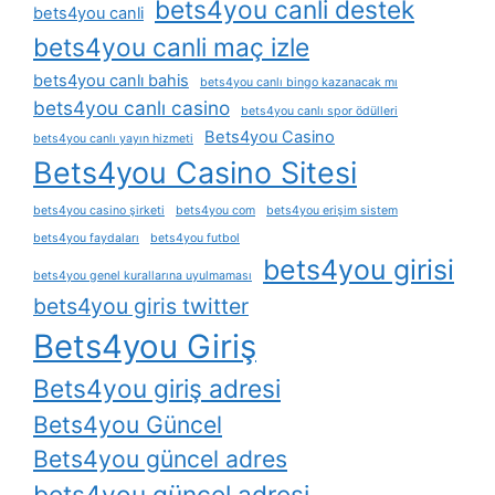
bets4you canli destek
bets4you canli
bets4you canli maç izle
bets4you canlı bahis
bets4you canlı bingo kazanacak mı
bets4you canlı casino
bets4you canlı spor ödülleri
Bets4you Casino
bets4you canlı yayın hizmeti
Bets4you Casino Sitesi
bets4you casino şirketi
bets4you com
bets4you erişim sistem
bets4you faydaları
bets4you futbol
bets4you girisi
bets4you genel kurallarına uyulmaması
bets4you giris twitter
Bets4you Giriş
Bets4you giriş adresi
Bets4you Güncel
Bets4you güncel adres
bets4you güncel adresi