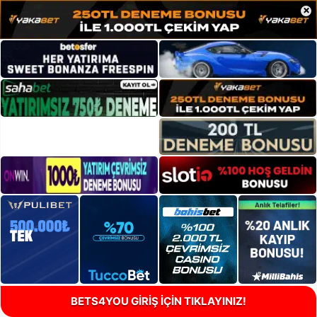
×
BETS4YOU GİRİŞ İÇİN TIKLAYINIZ!