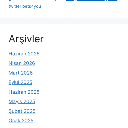
twitter bets4you
Arşivler
Haziran 2026
Nisan 2026
Mart 2026
Eylül 2025
Haziran 2025
Mayıs 2025
Şubat 2025
Ocak 2025