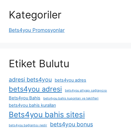
Kategoriler
Bets4you Promosyonlar
Etiket Bulutu
adresi bets4you
bets4you adres
bets4you adresi
bets4you altyapı sağlayıcısı
Bets4you Bahis
bets4you bahis kuponları ve teklifleri
bets4you bahis kuralları
Bets4you bahis sitesi
bets4you bonus
bets4you bağlantısı nedir