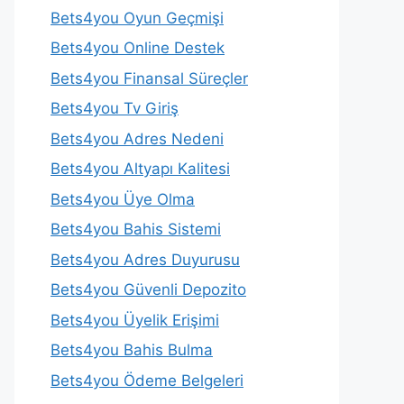
Bets4you Oyun Geçmişi
Bets4you Online Destek
Bets4you Finansal Süreçler
Bets4you Tv Giriş
Bets4you Adres Nedeni
Bets4you Altyapı Kalitesi
Bets4you Üye Olma
Bets4you Bahis Sistemi
Bets4you Adres Duyurusu
Bets4you Güvenli Depozito
Bets4you Üyelik Erişimi
Bets4you Bahis Bulma
Bets4you Ödeme Belgeleri