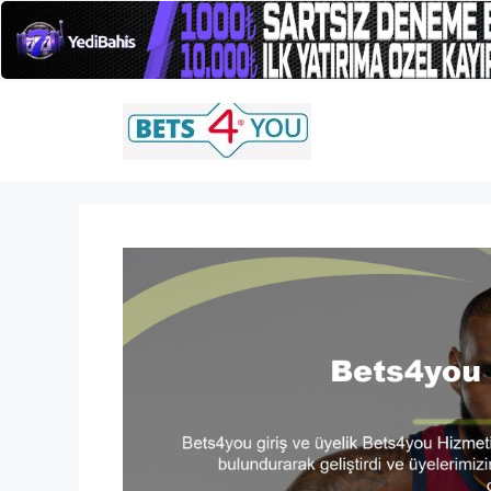
İçeriğe
atla