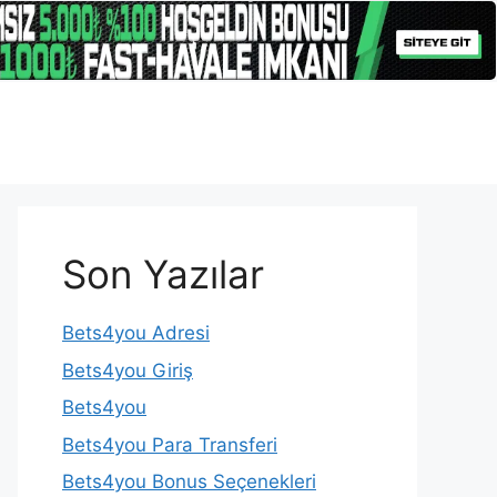
Son Yazılar
Bets4you Adresi
Bets4you Giriş
Bets4you
Bets4you Para Transferi
Bets4you Bonus Seçenekleri