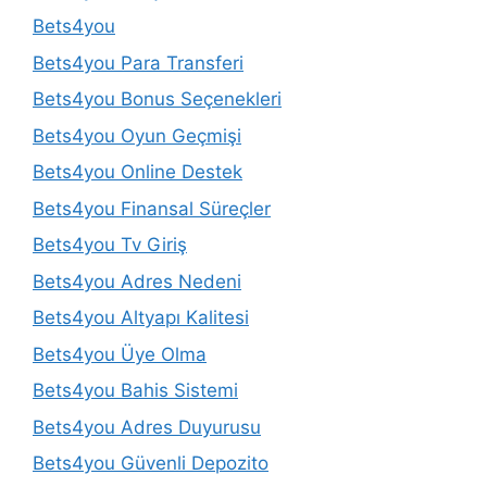
Bets4you
Bets4you Para Transferi
Bets4you Bonus Seçenekleri
Bets4you Oyun Geçmişi
Bets4you Online Destek
Bets4you Finansal Süreçler
Bets4you Tv Giriş
Bets4you Adres Nedeni
Bets4you Altyapı Kalitesi
Bets4you Üye Olma
Bets4you Bahis Sistemi
Bets4you Adres Duyurusu
Bets4you Güvenli Depozito