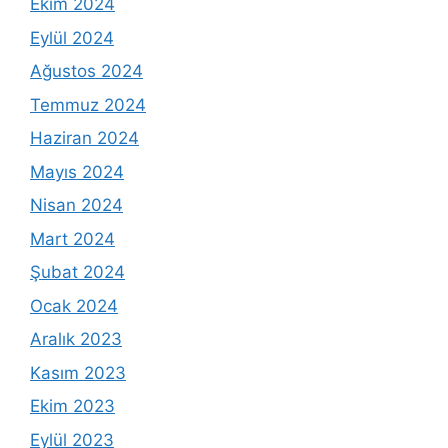
Ekim 2024
Eylül 2024
Ağustos 2024
Temmuz 2024
Haziran 2024
Mayıs 2024
Nisan 2024
Mart 2024
Şubat 2024
Ocak 2024
Aralık 2023
Kasım 2023
Ekim 2023
Eylül 2023