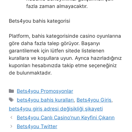
fazla zaman almayacaktır.
Bets4you bahis kategorisi
Platform, bahis kategorisinde casino oyunlarına
göre daha fazla talep görüyor. Başarıyı
garantilemek için lütfen sitede listelenen
kurallara ve koşullara uyun. Ayrıca hazırladığınız
kuponları hesabınızda takip etme seçeneğiniz
de bulunmaktadır.
Kategoriler
Bets4you Promosyonlar
Etiketler
bets4you bahis kuralları
,
Bets4you Giriş
,
bets4you giriş adresi değişikliği şikayeti
Bets4you Canlı Casino’nun Keyfini Çıkarın
Bets4you Twitter