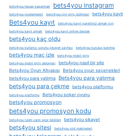
bets4you instagram
bets4you hesap kapatmak
bets4you kayit
bets4you i̇ncelemeleri
bets4you i̇çin giriş düğmesi
Bets4you kayıt
bets4you kayıt i̇şaretinizi almak i̇çin
bets4you kayıt olmak
bets4you kayıt online destek
bets4you kaç oldu
bets4you kullanıcı sorunu şikayet sayfası
bets4you kuruluş katılma
bets4you maç izle
bets4you mobil giriş
bets4you nasil bir site
bets4you mobil giriş detayları
Bets4you Oyun Altyapısı
Bets4you oyun seçenekleri
Bets4you para yatırma
bets4you para yatirma
bets4you para çekme
bets4you platformu
Bets4you poker oyunu
bets4you platformu
bets4you promosyon
bets4you promosyon kodu
bets4you sikayet
bets4you ruleti canlı spor ödülleri
bets4you sitesi
bets4you slot makineleri