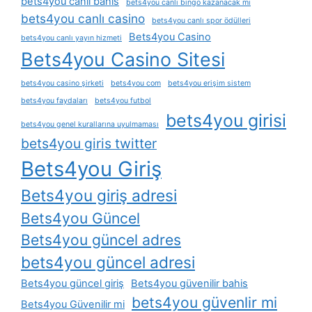
bets4you canlı bahis
bets4you canlı bingo kazanacak mı
bets4you canlı casino
bets4you canlı spor ödülleri
Bets4you Casino
bets4you canlı yayın hizmeti
Bets4you Casino Sitesi
bets4you casino şirketi
bets4you com
bets4you erişim sistem
bets4you faydaları
bets4you futbol
bets4you girisi
bets4you genel kurallarına uyulmaması
bets4you giris twitter
Bets4you Giriş
Bets4you giriş adresi
Bets4you Güncel
Bets4you güncel adres
bets4you güncel adresi
Bets4you güncel giriş
Bets4you güvenilir bahis
bets4you güvenlir mi
Bets4you Güvenilir mi