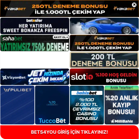
×
BETS4YOU GİRİŞ İÇİN TIKLAYINIZ!