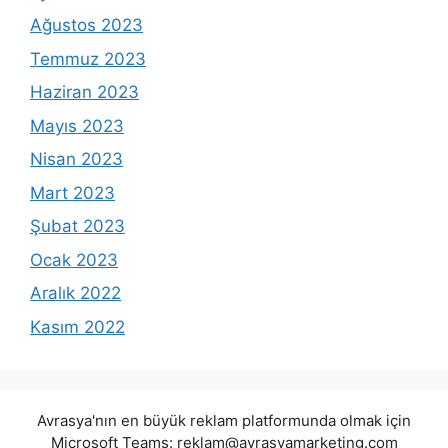
Ağustos 2023
Temmuz 2023
Haziran 2023
Mayıs 2023
Nisan 2023
Mart 2023
Şubat 2023
Ocak 2023
Aralık 2022
Kasım 2022
Avrasya'nın en büyük reklam platformunda olmak için
Microsoft Teams:
reklam@avrasyamarketing.com