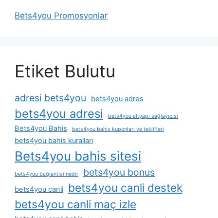
Bets4you Promosyonlar
Etiket Bulutu
adresi bets4you
bets4you adres
bets4you adresi
bets4you altyapı sağlayıcısı
Bets4you Bahis
bets4you bahis kuponları ve teklifleri
bets4you bahis kuralları
Bets4you bahis sitesi
bets4you bonus
bets4you bağlantısı nedir
bets4you canli destek
bets4you canli
bets4you canli maç izle