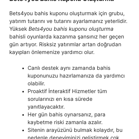
Bets4you bahis kuponu oluşturmak için grubu,
yatırım tutarını ve tutarını ayarlamanız yeterlidir.
Yüksek
Bets4you bahis kuponu oluşturma
bahisli oyunlarda kazanma şansınız her geçen
gün artıyor. Risksiz yatırımlar artan doğrudan
kayıpları önlemenize yardımcı olur.
Canlı destek aynı zamanda bahis
kuponunuzu hazırlamanıza da yardımcı
olabilir.
Proaktif İnteraktif Hizmetler tüm
sorularınızı en kısa sürede
yanıtlayacaktır.
Her gün bahis oynarsanız, para
kaybetme riski zamanla azalır.
Sitenin arayüzünü bulmak kolaydır, bu
nedenle deneyiminizi geliştirmek çok