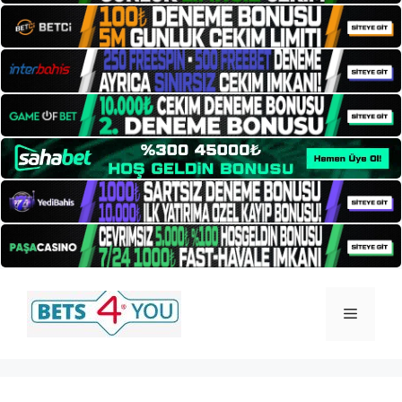
İçeriğe
atla
Menü