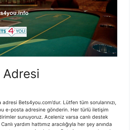
 Adresi
adresi Bets4you.com’dur. Lütfen tüm sorularınızı,
zi bu e-posta adresine gönderin. Her türlü iletişim
bildirimler sunuyoruz. Aceleniz varsa canlı destek
 Canlı yardım hattımız aracılığıyla her şey anında