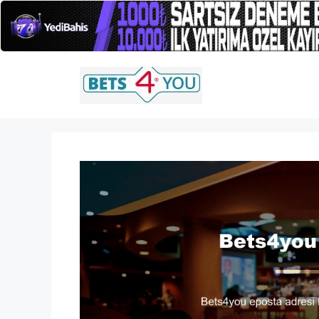
İçeriğe
atla