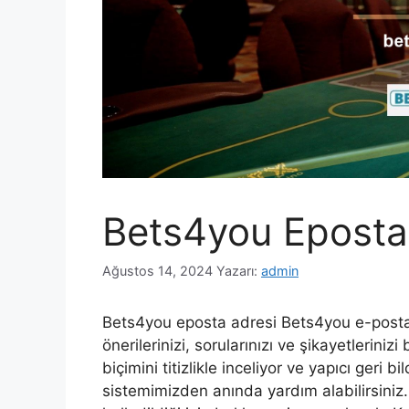
Bets4you Eposta
Ağustos 14, 2024
Yazarı:
admin
Bets4you eposta adresi Bets4you e-posta 
önerilerinizi, sorularınızı ve şikayetlerini
biçimini titizlikle inceliyor ve yapıcı geri 
sistemimizden anında yardım alabilirsiniz.