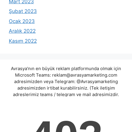
Mart 2023
Şubat 2023
Ocak 2023
Aralık 2022
Kasım 2022
Avrasya'nın en büyük reklam platformunda olmak için
Microsoft Teams:
reklam@avrasyamarketing.com
adresimizden veya Telegram: @Avrasyamarketing
adresimizden irtibat kurabilirsiniz. (Tek iletişim
adreslerimiz teams / telegram ve mail adresimizdir.
Harici hiçbir iletişim adresimiz bulunmamaktadır.
Lütfen itibar etmeyiniz.) Türkiye yasalarına göre 7258
sayılı kanun uyarınca yasa dışı bahis oynamanın
cezaları mevcuttur. Şu an bulunduğunuz site hiç bir
şekilde illegal bahis oyunları oynatmıyor ve oynamaya