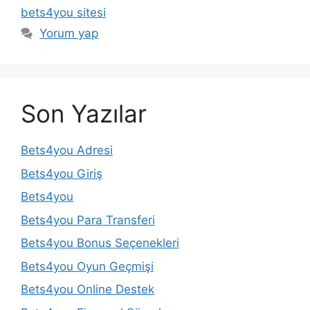
bets4you sitesi
Yorum yap
Son Yazılar
Bets4you Adresi
Bets4you Giriş
Bets4you
Bets4you Para Transferi
Bets4you Bonus Seçenekleri
Bets4you Oyun Geçmişi
Bets4you Online Destek